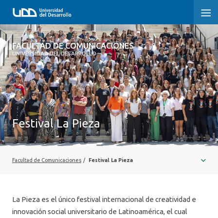
FACULTAD DE COMUNICACIONES
FACULTAD DE COMUNICACIONES
UNIVERSIDAD DEL DESARROLLO
INICIO
SOBRE LA FACULTAD
CARRERAS
Festival La Pieza
POSTGRADOS Y EDUCACIÓN CONTINUA
INVESTIGACIÓN
Facultad de Comunicaciones
/
Festival La Pieza
EXTENSIÓN
CENTRO DE ESCRITURA
La Pieza es el único festival internacional de creatividad e
innovación social universitario de Latinoamérica, el cual