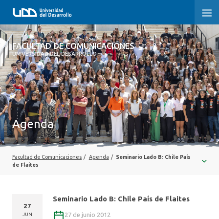
FACULTAD DE COMUNICACIONES
FACULTAD DE COMUNICACIONES
UNIVERSIDAD DEL DESARROLLO
INICIO
SOBRE LA FACULTAD
CARRERAS
Agenda
POSTGRADOS Y EDUCACIÓN CONTINUA
INVESTIGACIÓN
Facultad de Comunicaciones
/
Agenda
/
Seminario Lado B: Chile País
de Flaites
EXTENSIÓN
Seminario Lado B: Chile País de Flaites
CENTRO DE ESCRITURA
27
27 de junio 2012
JUN