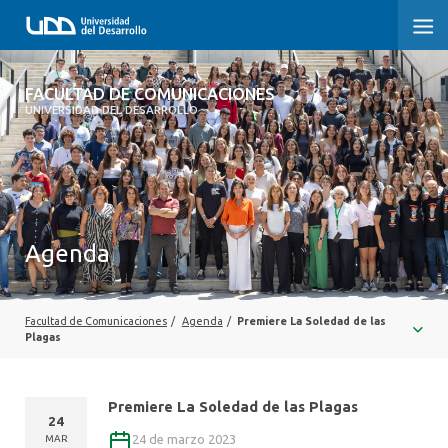
FACULTAD DE COMUNICACIONES
FACULTAD DE COMUNICACIONES
UNIVERSIDAD DEL DESARROLLO
INICIO
SOBRE LA FACULTAD
CARRERAS
Agenda
POSTGRADOS Y EDUCACIÓN CONTINUA
INVESTIGACIÓN
Facultad de Comunicaciones
/
Agenda
/
Premiere La Soledad de las
Plagas
EXTENSIÓN
Premiere La Soledad de las Plagas
CENTRO DE ESCRITURA
24
24 de marzo 2023
MAR