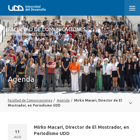
FACULTAD DE COMUNICACIONES
FACULTAD DE COMUNICACIONES
UNIVERSIDAD DEL DESARROLLO
INICIO
SOBRE LA FACULTAD
CARRERAS
Agenda
POSTGRADOS Y EDUCACIÓN CONTINUA
INVESTIGACIÓN
Facultad de Comunicaciones
/
Agenda
/
Mirko Macari, Director de El
Mostrador, en Periodismo UDD
EXTENSIÓN
Mirko Macari, Director de El Mostrador, en
CENTRO DE ESCRITURA
11
Periodismo UDD
AGO