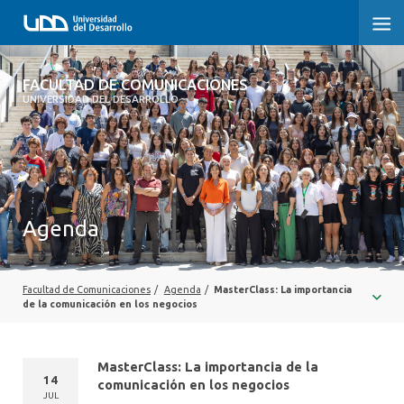
FACULTAD DE COMUNICACIONES
FACULTAD DE COMUNICACIONES
UNIVERSIDAD DEL DESARROLLO
INICIO
SOBRE LA FACULTAD
CARRERAS
Agenda
POSTGRADOS Y EDUCACIÓN CONTINUA
INVESTIGACIÓN
Facultad de Comunicaciones
/
Agenda
/
MasterClass: La importancia
de la comunicación en los negocios
EXTENSIÓN
MasterClass: La importancia de la
CENTRO DE ESCRITURA
14
comunicación en los negocios
JUL