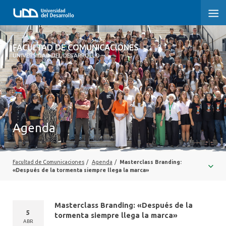
FACULTAD DE COMUNICACIONES
FACULTAD DE COMUNICACIONES
UNIVERSIDAD DEL DESARROLLO
INICIO
SOBRE LA FACULTAD
CARRERAS
Agenda
POSTGRADOS Y EDUCACIÓN CONTINUA
INVESTIGACIÓN
Facultad de Comunicaciones
/
Agenda
/
Masterclass Branding:
«Después de la tormenta siempre llega la marca»
EXTENSIÓN
Masterclass Branding: «Después de la
CENTRO DE ESCRITURA
5
tormenta siempre llega la marca»
ABR