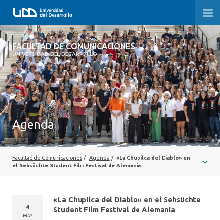
FACULTAD DE COMUNICACIONES
FACULTAD DE COMUNICACIONES
UNIVERSIDAD DEL DESARROLLO
INICIO
SOBRE LA FACULTAD
CARRERAS
Agenda
POSTGRADOS Y EDUCACIÓN CONTINUA
INVESTIGACIÓN
Facultad de Comunicaciones
/
Agenda
/
«La Chupilca del Diablo» en
el Sehsüchte Student Film Festival de Alemania
EXTENSIÓN
«La Chupilca del Diablo» en el Sehsüchte
CENTRO DE ESCRITURA
4
Student Film Festival de Alemania
MAY