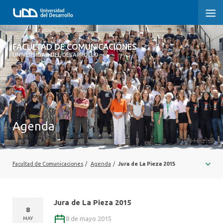
FACULTAD DE COMUNICACIONES
FACULTAD DE COMUNICACIONES
UNIVERSIDAD DEL DESARROLLO
INICIO
SOBRE LA FACULTAD
CARRERAS
Agenda
POSTGRADOS Y EDUCACIÓN CONTINUA
INVESTIGACIÓN
Facultad de Comunicaciones
/
Agenda
/
Jura de La Pieza 2015
EXTENSIÓN
Jura de La Pieza 2015
CENTRO DE ESCRITURA
8
8 de mayo 2015
MAY