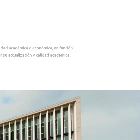
lidad académica o económica, en función
 su actualización y calidad académica.