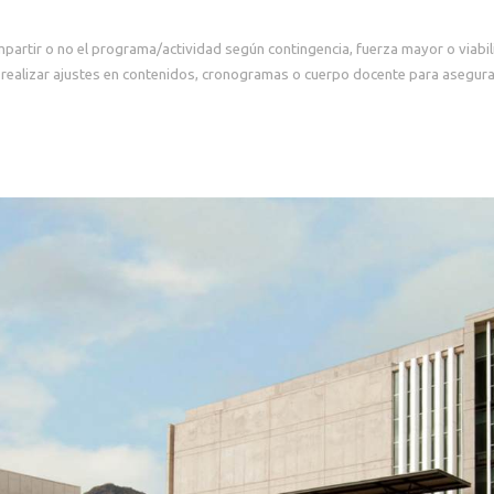
mpartir o no el programa/actividad según contingencia, fuerza mayor o viabi
realizar ajustes en contenidos, cronogramas o cuerpo docente para asegurar