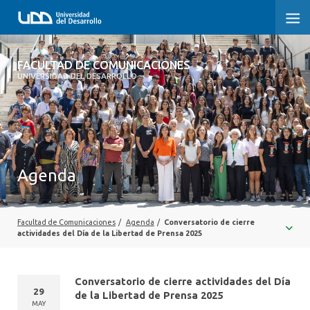
FACULTAD DE COMUNICACIONES
FACULTAD DE COMUNICACIONES
UNIVERSIDAD DEL DESARROLLO
INICIO
SOBRE LA FACULTAD
CARRERAS
Agenda
POSTGRADOS Y EDUCACIÓN CONTINUA
INVESTIGACIÓN
Facultad de Comunicaciones
/
Agenda
/
Conversatorio de cierre
actividades del Día de la Libertad de Prensa 2025
EXTENSIÓN
Conversatorio de cierre actividades del Día
CENTRO DE ESCRITURA
29
de la Libertad de Prensa 2025
MAY