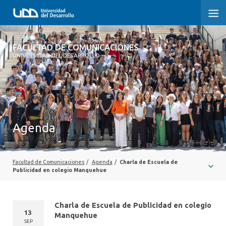
FACULTAD DE COMUNICACIONES
FACULTAD DE COMUNICACIONES
UNIVERSIDAD DEL DESARROLLO
INICIO
SOBRE LA FACULTAD
CARRERAS
Agenda
POSTGRADOS Y EDUCACIÓN CONTINUA
INVESTIGACIÓN
Facultad de Comunicaciones
/
Agenda
/
Charla de Escuela de
Publicidad en colegio Manquehue
EXTENSIÓN
Charla de Escuela de Publicidad en colegio
CENTRO DE ESCRITURA
13
Manquehue
SEP