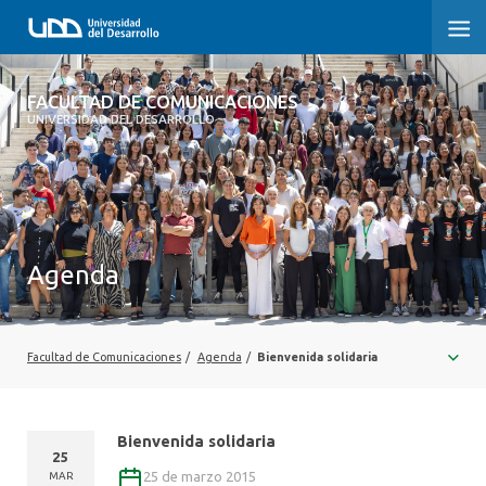
FACULTAD DE COMUNICACIONES
FACULTAD DE COMUNICACIONES
UNIVERSIDAD DEL DESARROLLO
INICIO
SOBRE LA FACULTAD
CARRERAS
Agenda
POSTGRADOS Y EDUCACIÓN CONTINUA
INVESTIGACIÓN
Facultad de Comunicaciones
/
Agenda
/
Bienvenida solidaria
EXTENSIÓN
Bienvenida solidaria
CENTRO DE ESCRITURA
25
25 de marzo 2015
MAR