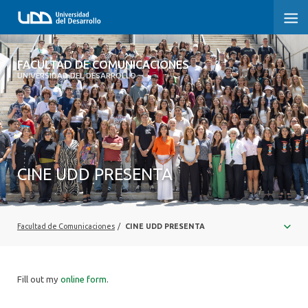
FACULTAD DE COMUNICACIONES
FACULTAD DE COMUNICACIONES
UNIVERSIDAD DEL DESARROLLO
INICIO
SOBRE LA FACULTAD
CARRERAS
CINE UDD PRESENTA
POSTGRADOS Y EDUCACIÓN CONTINUA
INVESTIGACIÓN
Facultad de Comunicaciones
/
CINE UDD PRESENTA
EXTENSIÓN
Fill out my
online form
.
CENTRO DE ESCRITURA