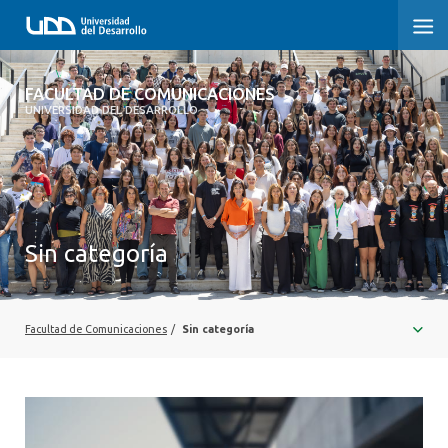
FACULTAD DE COMUNICACIONES
FACULTAD DE COMUNICACIONES
UNIVERSIDAD DEL DESARROLLO
INICIO
SOBRE LA FACULTAD
CARRERAS
Sin categoría
POSTGRADOS Y EDUCACIÓN CONTINUA
INVESTIGACIÓN
Facultad de Comunicaciones
/
Sin categoría
EXTENSIÓN
CENTRO DE ESCRITURA